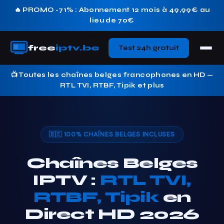
🔥 PROMO -71% : Abonnement 12 mois à 49,99€ au
lieu de 70€
free
iptv.be
Test 24h gratuit
📺 Toutes les chaînes belges francophones en HD —
RTL TVI, RTBF, Tipik et plus
🇧🇪 100% CHAÎNES BELGES INCLUSES
Chaînes Belges
IPTV :
RTL TVI,
RTBF, Tipik
en
Direct HD 2026