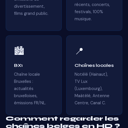
récents, concerts,
divertissement,
festivals, 100%
films grand public.
musique.
🏙️
📍
BX1
Chaînes locales
Chaîne locale
Notélé (Hainaut),
Bruxelles :
TV Lux
actualités
(Luxembourg),
bruxelloises,
Maàtélé, Antenne
émissions FR/NL.
Centre, Canal C.
Comment regarder les
chaînes belges en HD ?