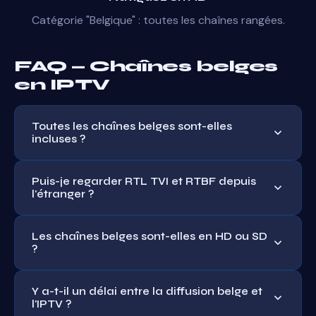
Catégorie "Belgique" : toutes les chaînes rangées.
FAQ — Chaînes belges
en IPTV
Toutes les chaînes belges sont-elles
incluses ?
Toutes les principales : RTL TVI, RTBF (La Une, Tipik,
Puis-je regarder RTL TVI et RTBF depuis
La Trois), Plug RTL, AB3, BX1, locales wallones. Plus de
l'étranger ?
95% de l'audience belge francophone couverte.
Oui, c'est l'un des avantages clés. Depuis la France,
Les chaînes belges sont-elles en HD ou SD
l'Espagne, le Maroc ou ailleurs, vous accédez aux
?
chaînes belges comme si vous étiez en Belgique.
La majorité (RTL TVI, La Une, Tipik, Plug RTL) en Full
Y a-t-il un délai entre la diffusion belge et
HD 1080p. Certaines chaînes locales en SD selon leur
l'IPTV ?
diffusion d'origine.