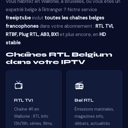
Vous habitez en Wallonie, à Bruxelles, ou vous êtes un
expatrié belge à l'étranger ? Notre service
freeiptv.be
inclut
toutes les chaînes belges
francophones
dans votre abonnement :
RTL TVI,
RTBF, Plug RTL, AB3, BX1
et plus encore, en
HD
stable
.
Chaînes RTL Belgium
dans votre IPTV
📺
📻
RTL TVI
Bel RTL
Chaîne #1 en
Émissions matinales,
Wallonie : RTL Info
magazines info,
13h/19h, séries, films,
débats, actualités